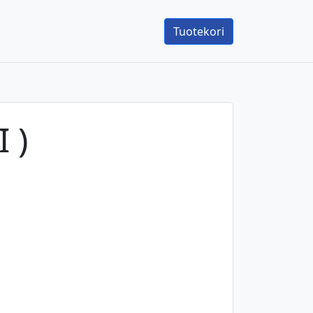
Tuotekori
 )