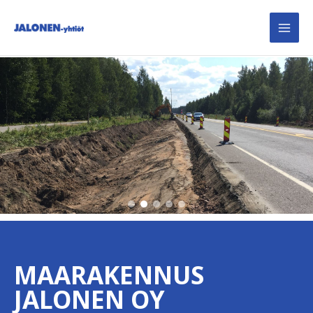
Siirry
sisältöön
MAARAKENNUS
JALONEN OY