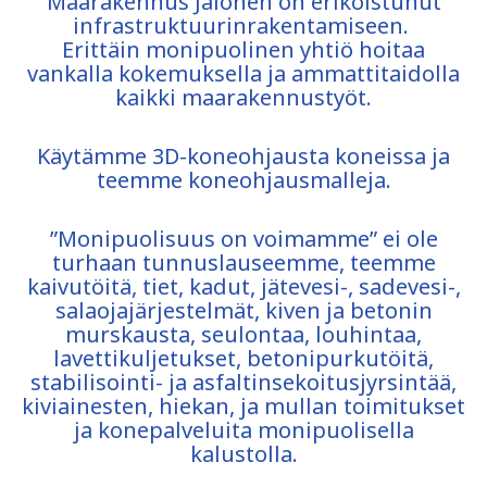
Maarakennus Jalonen on erikoistunut
infrastruktuurinrakentamiseen.
Erittäin monipuolinen yhtiö hoitaa
vankalla kokemuksella ja ammattitaidolla
kaikki maarakennustyöt.
Käytämme 3D-koneohjausta koneissa ja
teemme koneohjausmalleja.
”Monipuolisuus on voimamme” ei ole
turhaan tunnuslauseemme, teemme
kaivutöitä, tiet, kadut, jätevesi-, sadevesi-,
salaojajärjestelmät, kiven ja betonin
murskausta, seulontaa, louhintaa,
lavettikuljetukset, betonipurkutöitä,
stabilisointi- ja asfaltinsekoitusjyrsintää,
kiviainesten, hiekan, ja mullan toimitukset
ja konepalveluita monipuolisella
kalustolla.