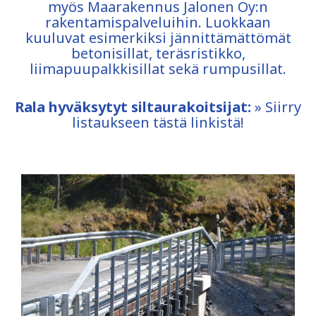
myös Maarakennus Jalonen Oy:n
rakentamispalveluihin. Luokkaan
kuuluvat esimerkiksi jännittämättömät
betonisillat, teräsristikko,
liimapuupalkkisillat sekä rumpusillat.
Rala hyväksytyt siltaurakoitsijat:
» Siirry
listaukseen tästä linkistä!